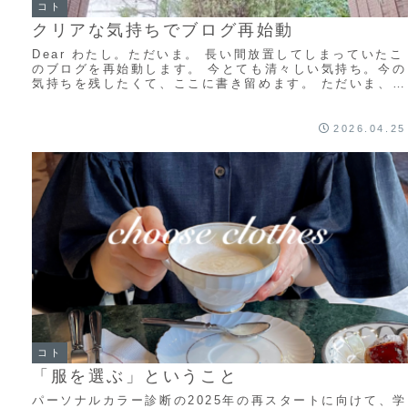
コト
クリアな気持ちでブログ再始動
Dear わたし。ただいま。 長い間放置してしまっていたこ
のブログを再始動します。 今とても清々しい気持ち。今の
気持ちを残したくて、ここに書き留めます。 ただいま、お
かえり、 Dear わたし。 ずっ...
2026.04.25
コト
「服を選ぶ」ということ
パーソナルカラー診断の2025年の再スタートに向けて、学