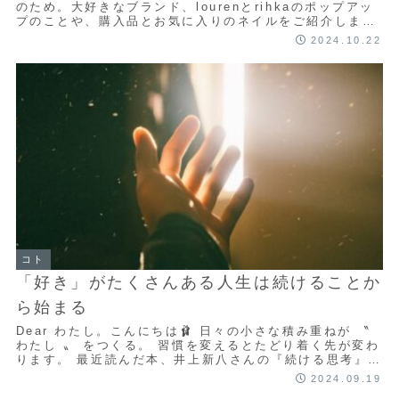
のため。大好きなブランド、lourenとrihkaのポップアッ
プのことや、購入品とお気に入りのネイルをご紹介しま
す。
2024.10.22
コト
「好き」がたくさんある人生は続けることか
ら始まる
Dear わたし。こんにちは🩰 日々の小さな積み重ねが 〝
わたし 〟 をつくる。 習慣を変えるとたどり着く先が変わ
ります。 最近読んだ本、井上新八さんの『続ける思考』が
とてもよかったので、特に心に残...
2024.09.19