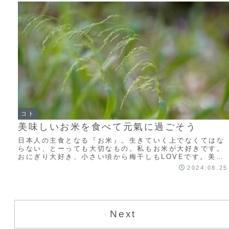
コト
美味しいお米を食べて元氣に過ごそう
日本人の主食となる『お米』。生きていく上でなくてはな
らない、とーっても大切なもの。私もお米が大好きです。
おにぎり大好き、小さい頃から梅干しもLOVEです。美味
しいお米を食べると、毎日を元氣に過ごせます。元氣の
2024.08.25
『氣』には、『米』が書かれていますからね。
Next