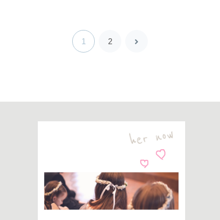
次
1
2
へ