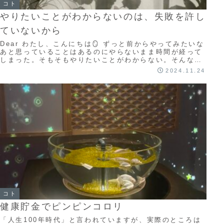
コト
やりたいことがわからないのは、失敗を許し
ていないから
Dear わたし、こんにちは🪞 ずっと前からやってみたいな
あと思っていることはあるのにやらないまま時間が経って
しまった。そもそもやりたいことがわからない。そんな大
人は多い。 それは、失敗することを許し...
2024.11.24
コト
健康貯金でピンピンコロリ
「人生100年時代」と言われていますが、実際のところは