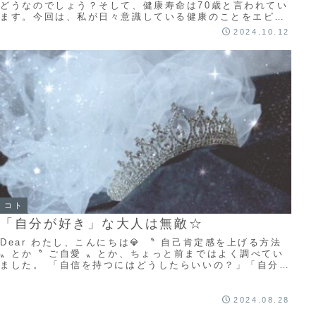
どうなのでしょう？そして、健康寿命は70歳と言われてい
ます。今回は、私が日々意識している健康のことをエピソ
ードを交えながらシェアしたいと思います。
2024.10.12
コト
「自分が好き」な大人は無敵☆
Dear わたし、こんにちは💎 〝 自己肯定感を上げる方法
〟とか〝 ご自愛 〟とか、ちょっと前まではよく調べてい
ました。 「自信を持つにはどうしたらいいの？」「自分を
大切にするって何したらいいの？」...
2024.08.28